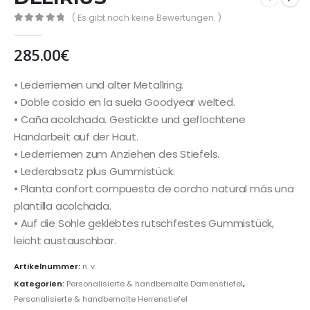
( Es gibt noch keine Bewertungen. )
0
out of 5
285.00
€
• Lederriemen und alter Metallring.
• Doble cosido en la suela Goodyear welted.
• Caña acolchada. Gestickte und geflochtene
Handarbeit auf der Haut.
• Lederriemen zum Anziehen des Stiefels.
• Lederabsatz plus Gummistück.
• Planta confort compuesta de corcho natural más una
plantilla acolchada.
• Auf die Sohle geklebtes rutschfestes Gummistück,
leicht austauschbar.
Artikelnummer:
n. v.
Kategorien:
Personalisierte & handbemalte Damenstiefel
,
Personalisierte & handbemalte Herrenstiefel