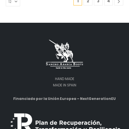
1
2
3
4
können
können
auf
auf
der
der
Produktseite
Produktseite
gewählt
gewählt
werden
werden
HAND MADE
MADE IN SPAIN
Financiado por la Unión Europea – NextGenerationEU