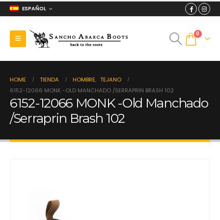
ESPAÑOL
0
HOME
TIENDA
HOMBRE
,
TEJANO
6152-12066 MONK -OLD MANCHADO /SERRAPRIN BRASH 102
6152-12066 MONK -Old Manchado
/Serraprin Brash 102