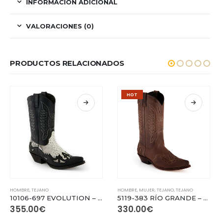
INFORMACIÓN ADICIONAL
VALORACIONES (0)
PRODUCTOS RELACIONADOS
HOT
Este producto tiene múltiples variantes. Las opciones se pueden elegir en la página de producto
Este producto tiene múltiples variantes. Las opciones se pueden elegir en la página de producto
HOMBRE
,
TEJANO
HOMBRE
,
MUJER
,
TEJANO
,
TEJANO
10106-697 EVOLUTION – Crazy Old Black / Python Natural
5119-383 RÍO GRANDE – Crazy Old Sadale
355.00
€
330.00
€