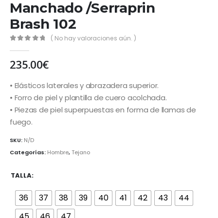
Manchado /Serraprin
Brash 102
( No hay valoraciones aún. )
0
out of 5
235.00
€
• Elásticos laterales y abrazadera superior.
• Forro de piel y plantilla de cuero acolchada.
• Piezas de piel superpuestas en forma de llamas de
fuego.
SKU:
N/D
Categorías:
Hombre
,
Tejano
TALLA
36
37
38
39
40
41
42
43
44
45
46
47