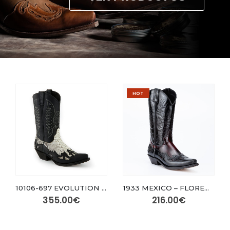
HOT
10106-697 EVOLUTION – Crazy Old Black / Python Natural
1933 MEXICO – FLORENTIC NEGRO / BURDEOS ¡PRECIO ESPECIAL!
355.00
€
216.00
€