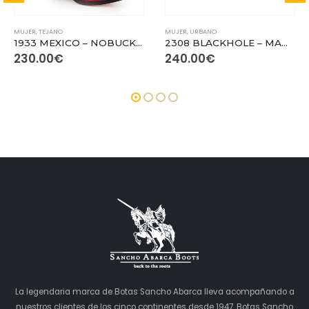
Este producto tiene múltiples variantes. Las opciones se pueden elegir en la página de producto
Este producto tiene múltiples variantes. Las opciones se pueden elegir en la página de producto
MUJER
,
TEJANO
MUJER
,
URBANO
1933 MEXICO – NOBUCK / GRABADO SERPIENTE
2308 BLACKHOLE – MADRID BLACK
230.00
€
240.00
€
La legendaria marca de Botas Sancho Abarca lleva acompañando a
nuestros clientes de los cinco continentes desde 1947. Botas Sancho