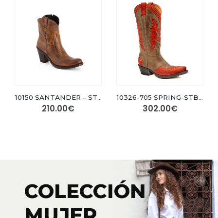
10150 SANTANDER – STBU DARK TAN
10326-705 SPRING-STBU ROJO/STBU GRIS
210.00
€
302.00
€
COLECCIÓN
MUJER